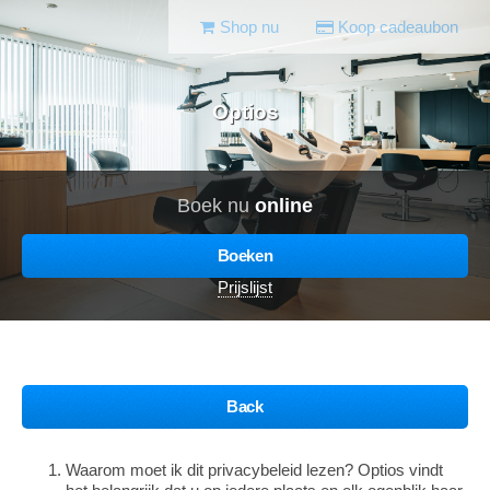
Shop nu
Koop cadeaubon
Optios
Boek nu
online
Boeken
Prijslijst
Back
Waarom moet ik dit privacybeleid lezen? Optios vindt